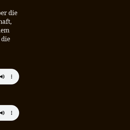
er die
aft,
 dem
 die