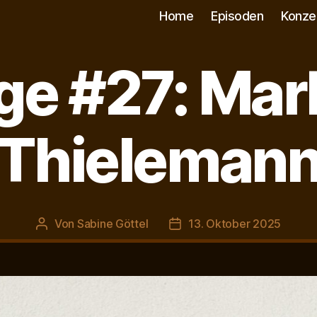
Home
Episoden
Konze
ge #27: Ma
Kategorien
Thieleman
Von
Sabine Göttel
13. Oktober 2025
Beitragsautor
Veröffentlichungsdatum