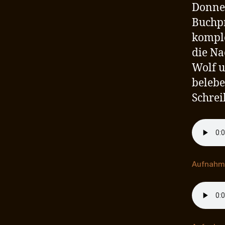
Donner
Buchpr
kompl
die Na
Wolf u
beleb
Schrei
Aufnahme